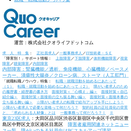
運営：株式会社クオライフドットコム
求 人 特 集
：
正社員求人
／
一般事務求人
／
IT技術者・ＳＥ
「障害別！」サポート情報：
上肢障害
／
下肢障害
／
体幹機能障害
／
視覚
障害
／
聴覚障害
／
内部障害
内部障害：腎臓機能／透析、免疫機能、心臓機能／ペースメ
ーカー、潰瘍性大腸炎／クローン病、ストーマ（人工肛門）
「就職転職ノウハウ」特集：
転職・就職活動を始めるにあたって
（１）
転職・就職活動を始めるにあたって（２）
障がい者求人のため
の履歴書・経歴書の書き方
面接対策＜「心構え」編＞
面接対策＜自己
紹介編＞
面接対策＜面接前の立ち振る舞い編＞
面接対策＜面接本番の
立ち振る舞い編＞
☆障がい者求人の転職で給与アップを手にしよう！
☆障がい者求人で必要な資格って何だろう？
契約社員の正社員化の背景
と、「求められる人材像」とは
一般事務って何だろう？Ⅰ
Ⅱ
東京23区求人
：大田区品川区渋谷区新宿区中央区千代田区豊
島区中野区文京区港区目黒区
障害者雇用関連ネットニュー
ス一覧
障がいのある社員向けPCスキルアップ講習