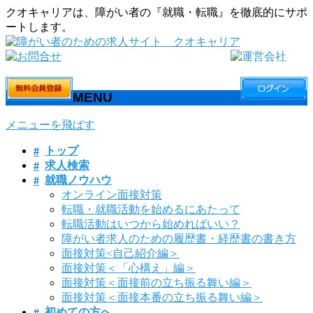
クオキャリアは、障がい者の『就職・転職』を徹底的にサポ
ートします。
MENU
メニューを飛ばす
トップ
求人検索
就職ノウハウ
オンライン面接対策
転職・就職活動を始めるにあたって
転職活動はいつから始めればいい？
障がい者求人のための履歴書・経歴書の書き方
面接対策<自己紹介編＞
面接対策＜「心構え」編＞
面接対策＜面接前の立ち振る舞い編＞
面接対策＜面接本番の立ち振る舞い編＞
初めての方へ