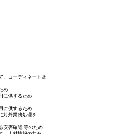
て、コーディネート及
ため
用に供するため
用に供するため
に対外業務処理を
る安否確認 等のため
て、人材情報の共有、