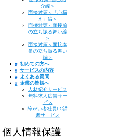
介編＞
面接対策＜「心構
え」編＞
面接対策＜面接前
の立ち振る舞い編
＞
面接対策＜面接本
番の立ち振る舞い
編＞
初めての方へ
サービスの内容
よくある質問
企業の皆様へ
人材紹介サービス
無料求人広告サー
ビス
障がい者社員PC講
習サービス
個人情報保護