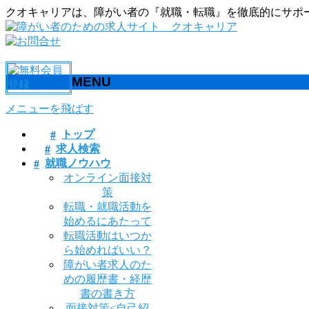
クオキャリアは、障がい者の『就職・転職』を徹底的にサポ
MENU
メニューを飛ばす
トップ
求人検索
就職ノウハウ
オンライン面接対
策
転職・就職活動を
始めるにあたって
転職活動はいつか
ら始めればいい？
障がい者求人のた
めの履歴書・経歴
書の書き方
面接対策<自己紹