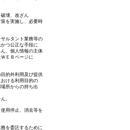
、破壊、改ざん
対策を実施し、必要時
ンサルタント業務等の
法かつ公正な手段に
ろん、個人情報の主体
社ＷＥＢページに
の目的外利用及び提供
における利用目的の
用場所からの持ち出
せん。
、使用停止、消去等を
業務を委託するために