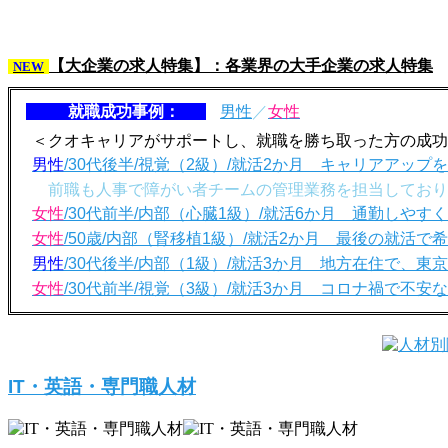
【大企業の求人特集】：各業界の大手企業の求人特集
NEW
就職成功事例：
男性
／
女性
＜クオキャリアがサポートし、就職を勝ち取った方の成功
男性
/30代後半/視覚（2級）/就活2か月 キャリアアッ
前職も人事で障がい者チームの管理業務を担当しており
女性
/30代前半/内部（心臓1級）/就活6か月 通勤しや
女性
/50歳/内部（腎移植1級）/就活2か月 最後の就活
男性
/30代後半/内部（1級）/就活3か月 地方在住で、東
女性
/30代前半/視覚（3級）/就活3か月 コロナ禍で不
IT・英語・専門職人材