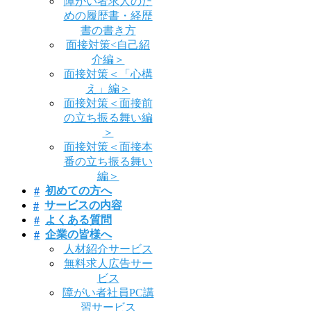
障がい者求人のた
めの履歴書・経歴
書の書き方
面接対策<自己紹
介編＞
面接対策＜「心構
え」編＞
面接対策＜面接前
の立ち振る舞い編
＞
面接対策＜面接本
番の立ち振る舞い
編＞
初めての方へ
サービスの内容
よくある質問
企業の皆様へ
人材紹介サービス
無料求人広告サー
ビス
障がい者社員PC講
習サービス