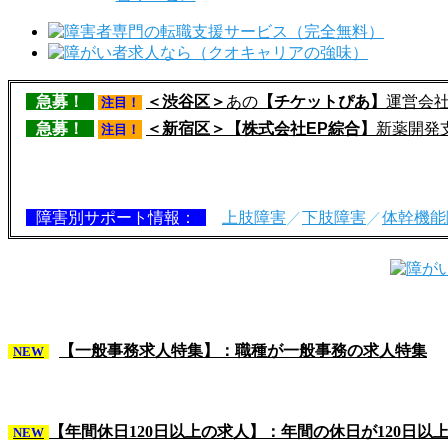
急募！
＜渋谷区＞
あの
【チケットぴあ】
運営会
注目！
急募！
＜新宿区＞【株式会社EP綜合】
新薬開発
注目！
障害別サポート情報：
上肢障害
／
下肢障害
／
体幹機能
【一般事務求人特集】：職種が一般事務の求人特集
NEW
【年間休日120日以上の求人】：年間の休日が120日以
NEW