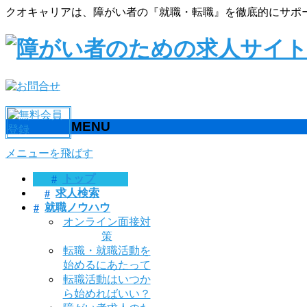
クオキャリアは、障がい者の『就職・転職』を徹底的にサポ
MENU
メニューを飛ばす
トップ
求人検索
就職ノウハウ
オンライン面接対
策
転職・就職活動を
始めるにあたって
転職活動はいつか
ら始めればいい？