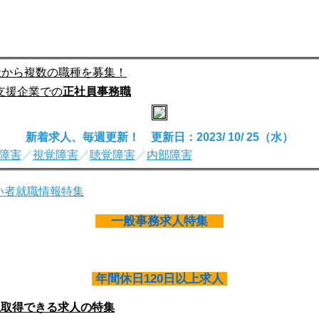
社から複数の職種を募集！
支援企業での
正社員事務職
新着求人、毎週更新！ 更新日：2023/ 10/ 25（水）
障害
／
視覚障害
／
聴覚障害
／
内部障害
一般事務求人特集
年間休日120日以上求人
上取得できる求人の特集