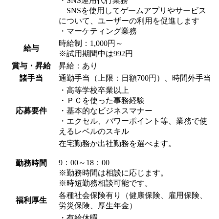
・SNS運用代行業務
SNSを使用してゲームアプリやサービス
について、ユーザーの利用を促進します
・マーケティング業務
時給制：1,000円～
給与
※試用期間中は992円
賞与・昇給
昇給：あり
諸手当
通勤手当（上限：日額700円）、時間外手当
・高等学校卒業以上
・ＰＣを使った事務経験
応募要件
・基本的なビジネスマナー
・エクセル、パワーポイント等、業務で使
えるレベルのスキル
在宅勤務か出社勤務を選べます。
9：00～18：00
勤務時間
※勤務時間は相談に応じます。
※時短勤務相談可能です。
各種社会保険有り（健康保険、雇用保険、
福利厚生
労災保険、厚生年金）
・有給休暇