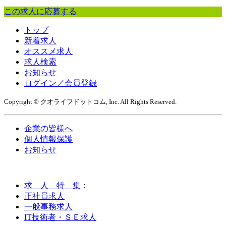
この求人に応募する
トップ
新着求人
オススメ求人
求人検索
お知らせ
ログイン／会員登録
Copyright © クオライフドットコム, Inc. All Rights Reserved.
企業の皆様へ
個人情報保護
お知らせ
求 人 特 集
：
正社員求人
一般事務求人
IT技術者・ＳＥ求人