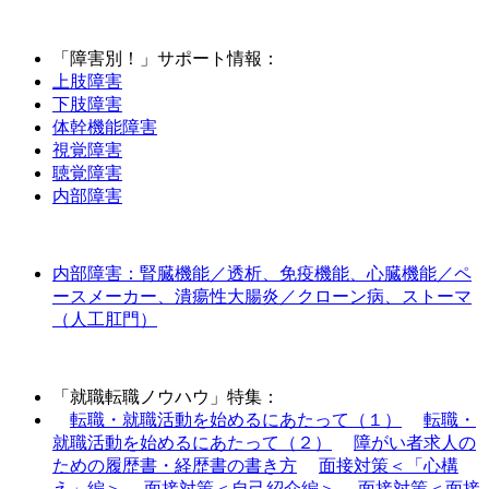
「障害別！」サポート情報：
上肢障害
下肢障害
体幹機能障害
視覚障害
聴覚障害
内部障害
内部障害：腎臓機能／透析、免疫機能、心臓機能／ペ
ースメーカー、潰瘍性大腸炎／クローン病、ストーマ
（人工肛門）
「就職転職ノウハウ」特集：
転職・就職活動を始めるにあたって（１）
転職・
就職活動を始めるにあたって（２）
障がい者求人の
ための履歴書・経歴書の書き方
面接対策＜「心構
え」編＞
面接対策＜自己紹介編＞
面接対策＜面接