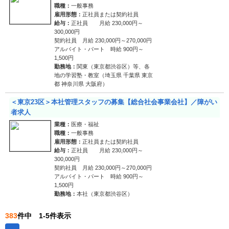
職種：
一般事務
雇用形態：
正社員または契約社員
給与：
正社員 月給 230,000円～
300,000円
契約社員 月給 230,000円～270,000円
アルバイト・パート 時給 900円～
1,500円
勤務地：
関東（東京都渋谷区）等、各
地の学習塾・教室（埼玉県 千葉県 東京
都 神奈川県 大阪府）
＜東京23区＞本社管理スタッフの募集【総合社会事業会社】／障がい
者求人
業種：
医療・福祉
職種：
一般事務
雇用形態：
正社員または契約社員
給与：
正社員 月給 230,000円～
300,000円
契約社員 月給 230,000円～270,000円
アルバイト・パート 時給 900円～
1,500円
勤務地：
本社（東京都渋谷区）
383
件中 1-5件表示