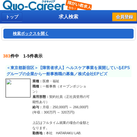
求人検索
トップ
会員登録
検索ボックスを開く
383
件中 1-5件表示
＜東京都新宿区＞【障害者求人】ヘルスケア事業を展開しているEPS
グループの企業から一般事務職の募集／株式会社EPビズ
業種：
医療・福祉
職種：
一般事務（オープンポジショ
ン）
雇用形態：
契約社員（正社員登用の可
能性あり）
給与：
月収：250,000円 ～ 266,000円
(年収：300万円 ～ 320万円)
上記はフルタイム就業の場合の金額と
なります。
勤務地：
本社 HATARAKU LAB.