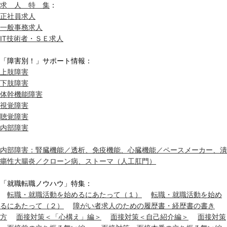
求 人 特 集
：
正社員求人
一般事務求人
IT技術者・ＳＥ求人
「障害別！」サポート情報：
上肢障害
下肢障害
体幹機能障害
視覚障害
聴覚障害
内部障害
内部障害：腎臓機能／透析、免疫機能、心臓機能／ペースメーカー、潰
瘍性大腸炎／クローン病、ストーマ（人工肛門）
「就職転職ノウハウ」特集：
転職・就職活動を始めるにあたって（１）
転職・就職活動を始め
るにあたって（２）
障がい者求人のための履歴書・経歴書の書き
方
面接対策＜「心構え」編＞
面接対策＜自己紹介編＞
面接対策