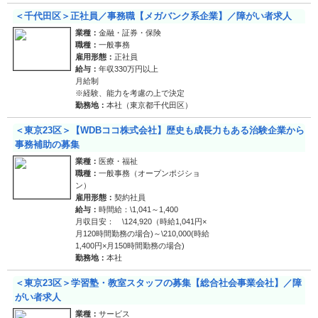
＜千代田区＞正社員／事務職【メガバンク系企業】／障がい者求人
業種：
金融・証券・保険
職種：
一般事務
雇用形態：
正社員
給与：
年収330万円以上
月給制
※経験、能力を考慮の上で決定
勤務地：
本社（東京都千代田区）
＜東京23区＞【WDBココ株式会社】歴史も成長力もある治験企業から
事務補助の募集
業種：
医療・福祉
職種：
一般事務（オープンポジショ
ン）
雇用形態：
契約社員
給与：
時間給：\1,041～1,400
月収目安： \124,920（時給1,041円×
月120時間勤務の場合)～\210,000(時給
1,400円×月150時間勤務の場合)
勤務地：
本社
＜東京23区＞学習塾・教室スタッフの募集【総合社会事業会社】／障
がい者求人
業種：
サービス