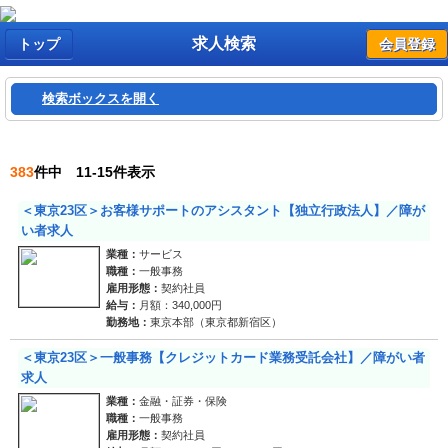
求人検索
トップ
会員登録
検索ボックスを開く
383
件中 11-15件表示
＜東京23区＞お客様サポートのアシスタント【独立行政法人】／障が
い者求人
業種：
サービス
職種：
一般事務
雇用形態：
契約社員
給与：
月額：340,000円
勤務地：
東京本部（東京都新宿区）
＜東京23区＞一般事務【クレジットカード業務受託会社】／障がい者
求人
業種：
金融・証券・保険
職種：
一般事務
雇用形態：
契約社員