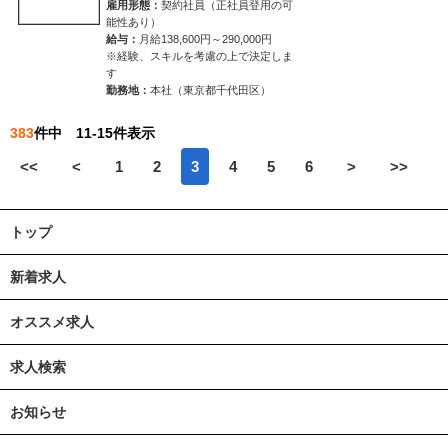
雇用形態：
契約社員（正社員登用の可
能性あり）
給与：
月給138,600円～290,000円
※経験、スキルを考慮の上で決定しま
す
勤務地：
本社（東京都千代田区）
383
件中 11-15件表示
<<
<
1
2
3
4
5
6
>
>>
トップ
新着求人
オススメ求人
求人検索
お知らせ