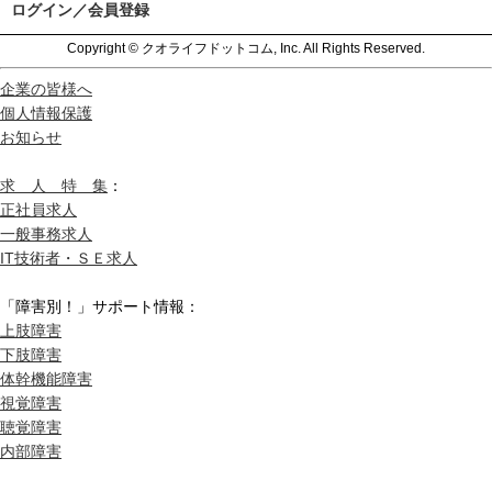
ログイン／会員登録
Copyright © クオライフドットコム, Inc. All Rights Reserved.
企業の皆様へ
個人情報保護
お知らせ
求 人 特 集
：
正社員求人
一般事務求人
IT技術者・ＳＥ求人
「障害別！」サポート情報：
上肢障害
下肢障害
体幹機能障害
視覚障害
聴覚障害
内部障害