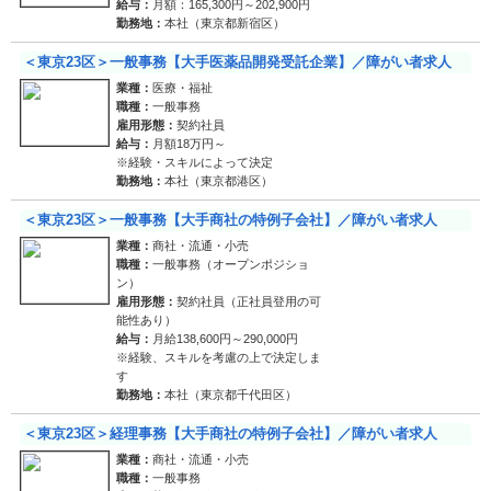
給与：
月額：165,300円～202,900円
勤務地：
本社（東京都新宿区）
＜東京23区＞一般事務【大手医薬品開発受託企業】／障がい者求人
業種：
医療・福祉
職種：
一般事務
雇用形態：
契約社員
給与：
月額18万円～
※経験・スキルによって決定
勤務地：
本社（東京都港区）
＜東京23区＞一般事務【大手商社の特例子会社】／障がい者求人
業種：
商社・流通・小売
職種：
一般事務（オープンポジショ
ン）
雇用形態：
契約社員（正社員登用の可
能性あり）
給与：
月給138,600円～290,000円
※経験、スキルを考慮の上で決定しま
す
勤務地：
本社（東京都千代田区）
＜東京23区＞経理事務【大手商社の特例子会社】／障がい者求人
業種：
商社・流通・小売
職種：
一般事務