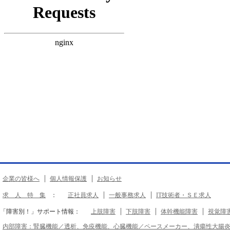
企業の皆様へ
個人情報保護
お知らせ
求 人 特 集
：
正社員求人
一般事務求人
IT技術者・ＳＥ求人
「障害別！」サポート情報：
上肢障害
下肢障害
体幹機能障害
視覚障
内部障害：腎臓機能／透析、免疫機能、心臓機能／ペースメーカー、潰瘍性大腸