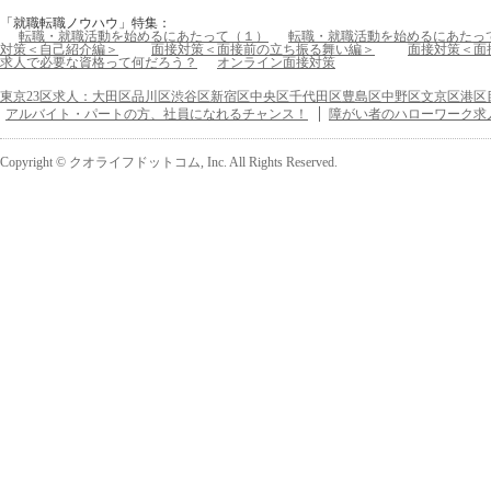
「就職転職ノウハウ」特集：
転職・就職活動を始めるにあたって（１）
転職・就職活動を始めるにあたっ
対策＜自己紹介編＞
面接対策＜面接前の立ち振る舞い編＞
面接対策＜面
求人で必要な資格って何だろう？
オンライン面接対策
東京23区求人：大田区品川区渋谷区新宿区中央区千代田区豊島区中野区文京区港区
アルバイト・パートの方、社員になれるチャンス！
障がい者のハローワーク求
Copyright © クオライフドットコム, Inc. All Rights Reserved.