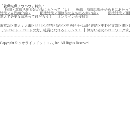
「就職転職ノウハウ」特集：
転職・就職活動を始めるにあたって（１）
転職・就職活動を始めるにあたっ
対策＜自己紹介編＞
面接対策＜面接前の立ち振る舞い編＞
面接対策＜面
求人で必要な資格って何だろう？
オンライン面接対策
東京23区求人：大田区品川区渋谷区新宿区中央区千代田区豊島区中野区文京区港区
アルバイト・パートの方、社員になれるチャンス！
障がい者のハローワーク求
Copyright © クオライフドットコム, Inc. All Rights Reserved.