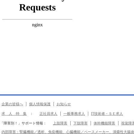
企業の皆様へ
個人情報保護
お知らせ
求 人 特 集
：
正社員求人
一般事務求人
IT技術者・ＳＥ求人
「障害別！」サポート情報：
上肢障害
下肢障害
体幹機能障害
視覚障
内部障害：腎臓機能／透析、免疫機能、心臓機能／ペースメーカー、潰瘍性大腸