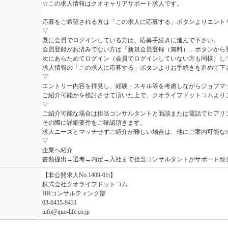
☆この求人情報はクオキャリアサポート求人です。
応募をご希望される方は「この求人に応募する」ボタンよりエント
▽
既に会員でログインしている方は、応募手続きに進んで下さい。
会員登録がお済みでない方は「新規会員登録（無料）」ボタンから
次にあらためてログイン（会員でログインしていない方も同様）し
求人情報の「この求人に応募する」ボタンよりお手続きを進めて下
▽
エントリー内容を拝見し、経験・スキル等を考慮しながらジョブマ
ご紹介可能かを検討させて頂いた上で、クオライフドットコムより
▽
ご紹介可能な場合は担当コンサルタントと面談または電話でヒアリ
その際に詳細要件をご確認頂きます。
求人ニーズとマッチせずご紹介が難しい場合は、他にご案内可能な
▽
企業へ紹介
書類提出→選考→内定→入社まで担当コンサルタントがサポート致
【非公開求人No.1409-01t】
株式会社クオライフドットコム
HRコンサルティング部
03-6435-9431
info@quo-life.co.jp