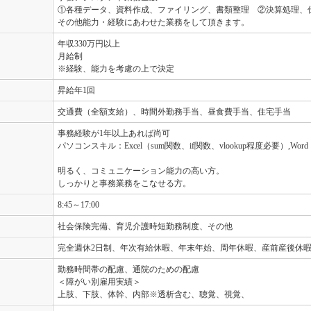
①各種データ、資料作成、ファイリング、書類整理 ②決算処理、
その他能力・経験にあわせた業務をして頂きます。
年収330万円以上
月給制
※経験、能力を考慮の上で決定
昇給年1回
交通費（全額支給）、時間外勤務手当、昼食費手当、住宅手当
事務経験が1年以上あれば尚可
パソコンスキル：Excel（sum関数、if関数、vlookup程度必要）,Wor
明るく、コミュニケーション能力の高い方。
しっかりと事務業務をこなせる方。
8:45～17:00
社会保険完備、育児介護時短勤務制度、その他
完全週休2日制、年次有給休暇、年末年始、周年休暇、産前産後休
勤務時間帯の配慮、通院のための配慮
＜障がい別雇用実績＞
上肢、下肢、体幹、内部※透析含む、聴覚、視覚、