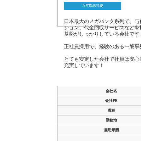
在宅勤務可能
日本最大のメガバンク系列で、与
ション、代金回収サービスなどを
基盤がしっかりしている会社です
正社員採用で、経験のある一般事
とても安定した会社で社員は安心
充実しています！
求人情報詳細
会社名
会社PR
職種
勤務地
雇用形態