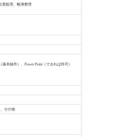
伝票処理、帳簿整理
d（基本操作）、Power Point（できれば尚可）
暇、その他