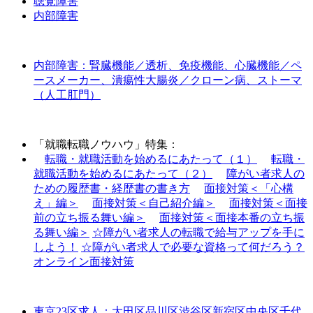
聴覚障害
内部障害
内部障害：腎臓機能／透析、免疫機能、心臓機能／ペ
ースメーカー、潰瘍性大腸炎／クローン病、ストーマ
（人工肛門）
「就職転職ノウハウ」特集：
転職・就職活動を始めるにあたって（１）
転職・
就職活動を始めるにあたって（２）
障がい者求人の
ための履歴書・経歴書の書き方
面接対策＜「心構
え」編＞
面接対策＜自己紹介編＞
面接対策＜面接
前の立ち振る舞い編＞
面接対策＜面接本番の立ち振
る舞い編＞
☆障がい者求人の転職で給与アップを手に
しよう！
☆障がい者求人で必要な資格って何だろう？
オンライン面接対策
東京23区求人：大田区品川区渋谷区新宿区中央区千代