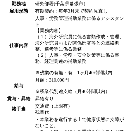
勤務地
研究部署(千葉県幕張市）
雇用形態
有期契約：毎年3月末で契約見直し
人事・労務管理補助業務に係るアシスタン
ト
【業務内容】
（１）海外研究員に係る書類作成・管理、
海外研究員および関係部署等との連絡調
仕事内容
整、選考等に係る業務
（２）人事・労務・安全対策等に係る事
務、経理関連の補助業務
※残業の有無：有 1ヶ月40時間以内
月額：310,000円
給与
※残業代別途支給（月40時間以内）
賞与・昇給
昇給有り
交通費（上限有）
諸手当
残業代
・本業務を遂行する上で健康状態に支障が
ないこと。