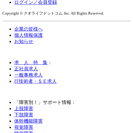
ログイン／会員登録
Copyright © クオライフドットコム, Inc. All Rights Reserved.
企業の皆様へ
個人情報保護
お知らせ
求 人 特 集
：
正社員求人
一般事務求人
IT技術者・ＳＥ求人
「障害別！」サポート情報：
上肢障害
下肢障害
体幹機能障害
視覚障害