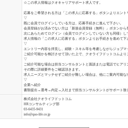
☆この求人情報はクオキャリアサポート求人です。
応募をご希望される方は「この求人に応募する」ボタンよりエント
▽
既に会員でログインしている方は、応募手続きに進んで下さい。
会員登録がお済みでない方は「新規会員登録（無料）」ボタンから
次にあらためてログイン（会員でログインしていない方も同様）し
求人情報の「この求人に応募する」ボタンよりお手続きを進めて下
▽
エントリー内容を拝見し、経験・スキル等を考慮しながらジョブマ
ご紹介可能かを検討させて頂いた上で、クオライフドットコムより
▽
ご紹介可能な場合は担当コンサルタントと面談または電話でヒアリ
その際に詳細要件をご確認頂きます。
求人ニーズとマッチせずご紹介が難しい場合は、他にご案内可能な
▽
企業へ紹介
書類提出→選考→内定→入社まで担当コンサルタントがサポート致
株式会社クオライフドットコム
HRコンサルティング部
03-6435-9431
info@quo-life.co.jp