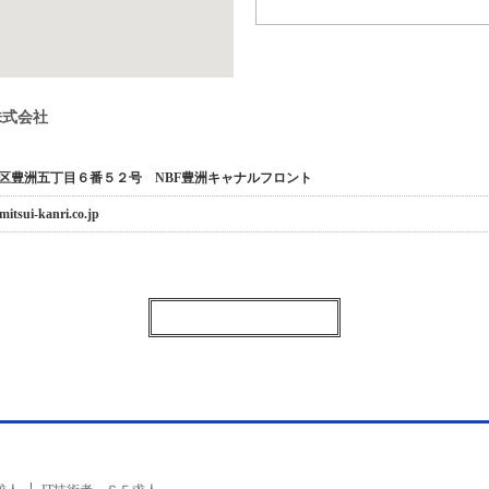
株式会社
区豊洲五丁目６番５２号 NBF豊洲キャナルフロント
mitsui-kanri.co.jp