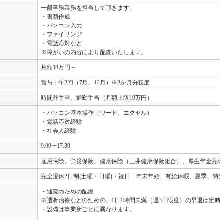
一般事務業務を担当して頂きます。
・書類作成
・パソコン入力
・ファイリング
・電話応対など
※障がいの内容により配慮いたします。
月額18万円～
賞与：年2回（7月、12月）※2か月分程度
時間外手当、通勤手当（月額上限10万円）
・パソコン基本操作（ワード、エクセル）
・電話応対経験
・社会人経験
9:00〜17:30
雇用保険、労災保険、健康保険（三井健康保険組合）、厚生年金完
完全週休2日制(土曜・日曜)・祝日 年末年始、有給休暇、夏季、
・通院のための配慮
※透析治療などのための、1日1時間未満（週3日限度）の早退は定
・設備は事業所ごとに異なります。