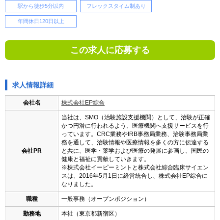
駅から徒歩5分以内
フレックスタイム制あり
年間休日120日以上
この求人に応募する
求人情報詳細
会社名
株式会社EP綜合
当社は、SMO（治験施設支援機関）として、治験が正確
かつ円滑に行われるよう、医療機関へ支援サービスを行
っています。CRC業務やIRB事務局業務、治験事務局業
務を通して、治験情報や医療情報を多くの方に伝達する
会社PR
と共に、医学・薬学および医療の発展に参画し、国民の
健康と福祉に貢献していきます。
※株式会社イーピーミントと株式会社綜合臨床サイエン
スは、2016年5月1日に経営統合し、株式会社EP綜合に
なりました。
職種
一般事務（オープンポジション）
勤務地
本社（東京都新宿区）