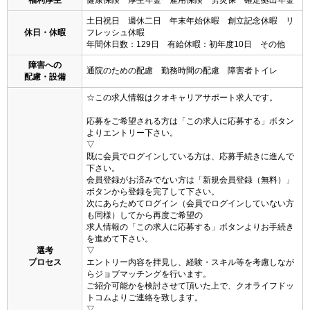
福利厚生
健康保険 厚生年金 雇用保険 労災保 確定拠出年金
土日祝日 週休二日 年末年始休暇 創立記念休暇 リ
休日・休暇
フレッシュ休暇
年間休日数：129日 有給休暇：初年度10日 その他
障害への
通院のための配慮 勤務時間の配慮 障害者トイレ
配慮・設備
☆この求人情報はクオキャリアサポート求人です。
応募をご希望される方は「この求人に応募する」ボタン
よりエントリー下さい。
▽
既に会員でログインしている方は、応募手続きに進んで
下さい。
会員登録がお済みでない方は「新規会員登録（無料）」
ボタンから登録を完了して下さい。
次にあらためてログイン（会員でログインしていない方
も同様）してから再度ご希望の
求人情報の「この求人に応募する」ボタンよりお手続き
を進めて下さい。
選考
▽
プロセス
エントリー内容を拝見し、経験・スキル等を考慮しなが
らジョブマッチングを行います。
ご紹介可能かを検討させて頂いた上で、クオライフドッ
トコムよりご連絡を致します。
▽