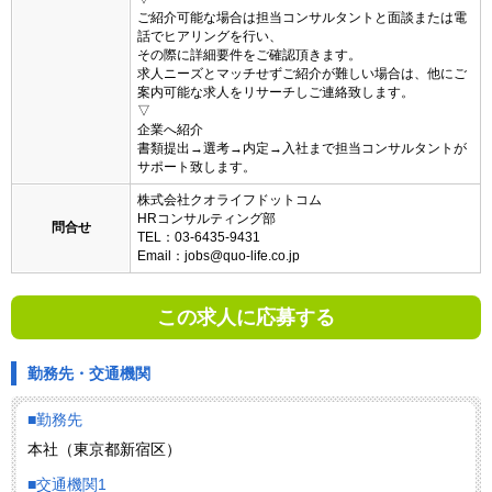
ご紹介可能な場合は担当コンサルタントと面談または電
話でヒアリングを行い、
その際に詳細要件をご確認頂きます。
求人ニーズとマッチせずご紹介が難しい場合は、他にご
案内可能な求人をリサーチしご連絡致します。
▽
企業へ紹介
書類提出→選考→内定→入社まで担当コンサルタントが
サポート致します。
株式会社クオライフドットコム
HRコンサルティング部
問合せ
TEL：03-6435-9431
Email：jobs@quo-life.co.jp
この求人に応募する
勤務先・交通機関
■勤務先
本社（東京都新宿区）
■交通機関1