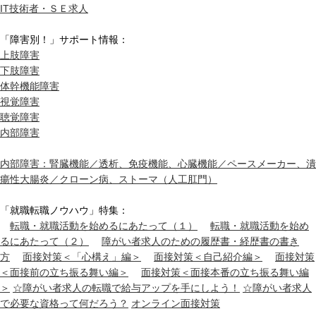
IT技術者・ＳＥ求人
「障害別！」サポート情報：
上肢障害
下肢障害
体幹機能障害
視覚障害
聴覚障害
内部障害
内部障害：腎臓機能／透析、免疫機能、心臓機能／ペースメーカー、潰
瘍性大腸炎／クローン病、ストーマ（人工肛門）
「就職転職ノウハウ」特集：
転職・就職活動を始めるにあたって（１）
転職・就職活動を始め
るにあたって（２）
障がい者求人のための履歴書・経歴書の書き
方
面接対策＜「心構え」編＞
面接対策＜自己紹介編＞
面接対策
＜面接前の立ち振る舞い編＞
面接対策＜面接本番の立ち振る舞い編
＞
☆障がい者求人の転職で給与アップを手にしよう！
☆障がい者求人
で必要な資格って何だろう？
オンライン面接対策