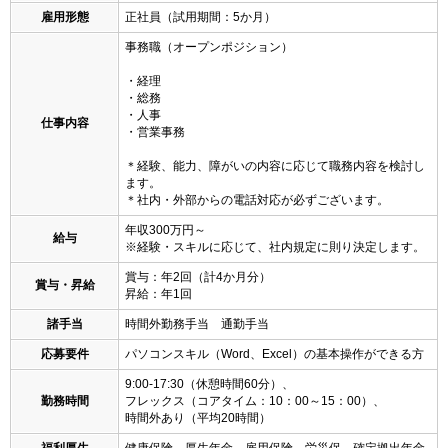
雇用形態
正社員（試用期間：5か月）
事務職（オープンポジション）
・経理
・総務
・人事
仕事内容
・営業事務
＊経験、能力、障がいの内容に応じて職務内容を検討し
ます。
＊社内・外部からの電話対応が必ずございます。
年収300万円～
給与
※経験・スキルに応じて、社内規定に則り決定します。
賞与：年2回（計4か月分）
賞与・昇給
昇給：年1回
諸手当
時間外勤務手当 通勤手当
応募要件
パソコンスキル（Word、Excel）の基本操作ができる方
9:00-17:30（休憩時間60分）、
勤務時間
フレックス（コアタイム：10：00～15：00）、
時間外あり（平均20時間）