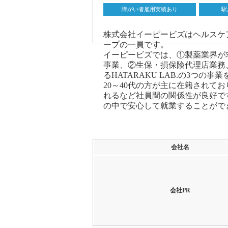
障がい者雇用実績あり
駅
株式会社イーピービズはヘルスケ
ープの一員です。
イーピービズでは、①製薬業界が
事業、②生保・損保険代理店業務
るHATARAKU LAB.の3つの
20～40代の方が主に在籍されて
れるなど社員間の関係性が良好で
の中で安心して就業することがで
求人情報詳細
会社名
会社PR