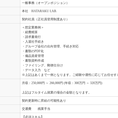
一般事務（オープンポジション）
本社 HATARAKU LAB.
契約社員（正社員登用制度あり）
＜想定業務例＞
・経費精算
・請求書発行
・入退社手続き
・グループ会社の出向管理、手続き対応
・書類のPDF化
・備品資産管理
・書類資料作成
・ファイリング、郵便仕分け
・データ入力 など
※上記はあくまで一例となります。ご経験や適性に応じてお任せす
月収：250,000円 ～ 266,000円 (年収：300万円 ～ 320万円)
上記はフルタイム就業の場合の金額となります。
契約更新時に昇給の可能性あり
交通費 残業手当
【必須スキル】