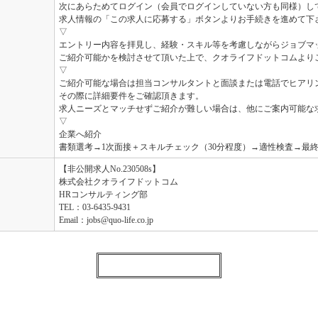
次にあらためてログイン（会員でログインしていない方も同様）し
求人情報の「この求人に応募する」ボタンよりお手続きを進めて下
▽
エントリー内容を拝見し、経験・スキル等を考慮しながらジョブマ
ご紹介可能かを検討させて頂いた上で、クオライフドットコムより
▽
ご紹介可能な場合は担当コンサルタントと面談または電話でヒアリ
その際に詳細要件をご確認頂きます。
求人ニーズとマッチせずご紹介が難しい場合は、他にご案内可能な
▽
企業へ紹介
書類選考→1次面接＋スキルチェック（30分程度）→適性検査→最
【非公開求人No.230508s】
株式会社クオライフドットコム
HRコンサルティング部
TEL：03-6435-9431
Email：jobs@quo-life.co.jp