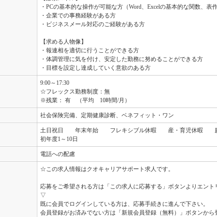
・PCの基本的な操作が可能な方（Word、Excelの基本的な関数、表作成、
・企業での事務経験がある方
・ビジネスメール対応のご経験がある方
【求める人物像】
・報連相を適切に行うことができる方
・体調管理に気を付け、安定した勤務に努めることができる方
・目標を設定し達成していく意欲のある方
9:00～17:30
☆フレックス勤務制度：無
※残業： 有 （平均 10時間/月）
社会保険完備、定期健康診断、ベネフィット・ワン
土日祝日 年末年始 フレキシブル休暇 産・育児休暇 慶
初年度1～10日
電話への配慮
☆この求人情報はクオキャリアサポート求人です。
応募をご希望される方は「この求人に応募する」ボタンよりエント
▽
既に会員でログインしている方は、応募手続きに進んで下さい。
会員登録がお済みでない方は「新規会員登録（無料）」ボタンから