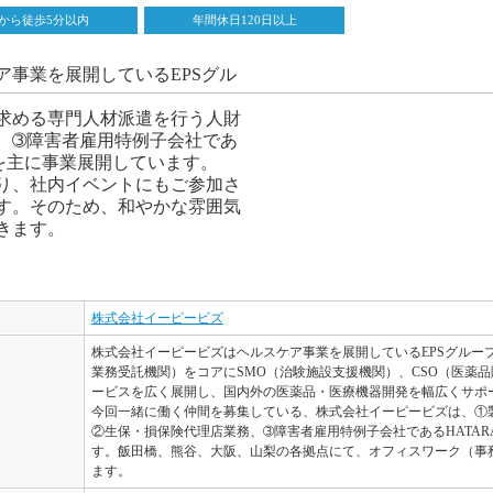
から徒歩5分以内
年間休日120日以上
ア事業を展開しているEPSグル
求める専門人材派遣を行う人財
、➂障害者雇用特例子会社であ
事業を主に事業展開しています。
おり、社内イベントにもご参加さ
す。そのため、和やかな雰囲気
きます。
株式会社イーピービズ
株式会社イーピービズはヘルスケア事業を展開しているEPSグループ
業務受託機関）をコアにSMO（治験施設支援機関）、CSO（医薬
ービスを広く展開し、国内外の医薬品・医療機器開発を幅広くサポ
今回一緒に働く仲間を募集している、株式会社イーピービズは、①
②生保・損保険代理店業務、➂障害者雇用特例子会社であるHATARA
す。飯田橋、熊谷、大阪、山梨の各拠点にて、オフィスワーク（事
ます。