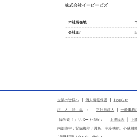
株式会社イーピービズ
本社所在地
会社HP
h
企業の皆様へ
個人情報保護
お知らせ
求 人 特 集
：
正社員求人
一般事務
「障害別！」サポート情報：
上肢障害
下
内部障害：腎臓機能／透析、免疫機能、心臓機