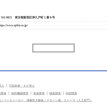
〒162-0821 東京都新宿区津久戸町１番８号
ttps://www.epbiz.co.jp/
求人
IT技術者・ＳＥ求人
肢障害
体幹機能障害
視覚障害
聴覚障害
内部障害
能／ペースメーカー、潰瘍性大腸炎／クローン病、ストーマ（人工肛門）