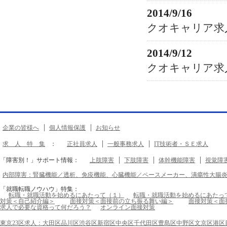
2014/9/16
クオキャリア求
2014/9/12
クオキャリア求
企業の皆様へ
個人情報保護
お知らせ
求 人 特 集
：
正社員求人
一般事務求人
IT技術者・ＳＥ求人
「障害別！」サポート情報：
上肢障害
下肢障害
体幹機能障害
視覚障
内部障害：腎臓機能／透析、免疫機能、心臓機能／ペースメーカー、潰瘍性大腸
「就職転職ノウハウ」特集：
転職・就職活動を始めるにあたって（１）
転職・就職活動を始めるにあたっ
対策＜自己紹介編＞
面接対策＜面接前の立ち振る舞い編＞
面接対策＜面
求人で必要な資格って何だろう？
オンライン面接対策
東京23区求人：大田区品川区渋谷区新宿区中央区千代田区豊島区中野区文京区港区