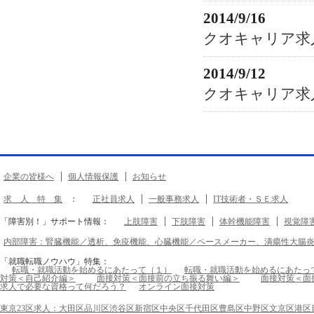
2014/9/16
クオキャリア求
2014/9/12
クオキャリア求
企業の皆様へ
個人情報保護
お知らせ
求 人 特 集
：
正社員求人
一般事務求人
IT技術者・ＳＥ求人
「障害別！」サポート情報：
上肢障害
下肢障害
体幹機能障害
視覚障
内部障害：腎臓機能／透析、免疫機能、心臓機能／ペースメーカー、潰瘍性大腸
「就職転職ノウハウ」特集：
転職・就職活動を始めるにあたって（１）
転職・就職活動を始めるにあたっ
対策＜自己紹介編＞
面接対策＜面接前の立ち振る舞い編＞
面接対策＜面
求人で必要な資格って何だろう？
オンライン面接対策
東京23区求人：大田区品川区渋谷区新宿区中央区千代田区豊島区中野区文京区港区