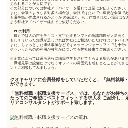
えられることが大切です。
その部分については弊社アドバイザーを通じて企業にお伝えください
また、会議のような多対多の場合は、会社ではたいてい重要な会議で
も議事録が作成されるかどうか の確認と、もし作成されない場合はな
よう弊社アドバイザー経由でご依頼ください。
・PCの利用
最近では人の声をテキスト文字化するソフトの認識精度が大変高く、
もしそういった知識が乏しければ弊社にご相談いただければアドバイ
また、ちょっとした連絡事項などではメッセンジャーソフトでも十分
そういったものの利用が可能かについても弊社経由でご確認ください
※企業によっては選考過程に職場見学をさせてもらえる場合がありま
職場見学は設備だけでなくオフィスの雰囲気も感じとることができる
ントに相談してみましょう。
クオキャリアに会員登録をしていただくと、「無料就職
ができます。
「無料就職・転職支援サービス」では、あなたがお持ち
たってのご希望にベストフィットする求人を ご紹介し、
リアコンサルタントがサポート致します。