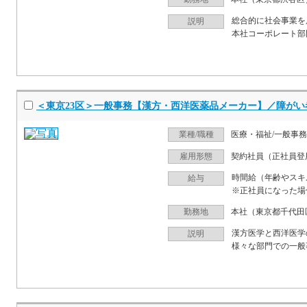
総合的に社会事業を
説明
本社コーポレート部
＜東京23区＞一般事務【漢方・西洋医薬品メーカー】／障がい
業種/職種
医療・福祉/一般事務
雇用形態
契約社員（正社員登
時間給（年齢やスキ
給与
※正社員になった場
勤務地
本社（東京都千代田
漢方医学と西洋医学
説明
様々な部門での一般