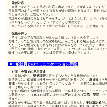
・電話対応
会社ではどうしても電話の対応を求められることが多くありますが、
営業部門のような外部 とのやり取りが多い部署があります。 弊社で
たしますので、ご安心ください。
電話対応が困難な場合はゼロかイチかという話にはせず、どういう対
レベルをしっかり伝える ようにすることが重要です。
これについても弊社アドバイザーが企業にお伝えすることが可能です
・強味を持つ
そうは言っても電話対応がまったく難しい場合もあるでしょう。
会社によっては電話対応の配慮を最初からしてくれる場合もあります
ただ、そんな場合でもそれを補うだけの強みを持っていた方が、就職
で不可欠のPC操作 （特にオフィス系ソフト）のスキルを高めるように
弊社では必要に応じて、PCの練習環境をご提供いたします。
■一般社員とのコミュニケーション手段
・対面、会議での意思疎通
ご存知の通り、
聴覚障害
と言ってもいろいろな種類があります。
医学的には、
伝音性
（外耳から中耳に障害があるもの）、
感音性
（内
合性
（両者がまざったもの） のカテゴリがあり、一般的には伝音性は
補正は難しいと言われています。
いずれの場合でも聴覚障害がある場合、一般社員とのコミュニケーシ
な要素となり、 １体１の対面の場合では可能であれば
口話
（
読話
）だ
ります。
残念ながら手話ができる一般社員は多くはいませんし、
手話通訳者
が
期待するよりも自分がどのような手段を使うのが一般社員とのコミュ