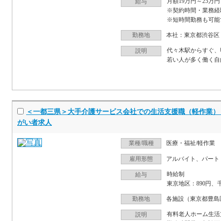
月額19万円～25万
給与
※契約時間・業務経
※短時間勤務も可能です
勤務地
本社：東京都渋谷区
代々木駅からすぐ、
説明
若い人が多く働く自由
＜一都三県＞大手介護サービス会社での生活支援職（軽作業）【
がい者求人
業種/職種
医療・福祉/軽作業
雇用形態
アルバイト、パート
時給制
給与
東京地区：890円、千葉
勤務地
各施設（東京都豊島
有料老人ホーム生活
説明