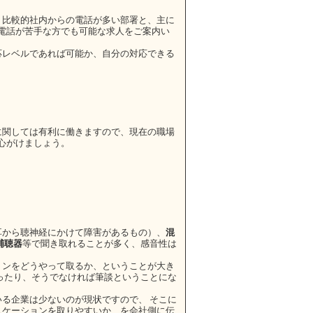
比較的社内からの電話が多い部署と、主に
は電話が苦手な方でも可能な求人をご案内い
応レベルであれば可能か、自分の対応できる
。
。
に関しては有利に働きますので、現在の職場
心がけましょう。
耳から聴神経にかけて障害があるもの）、
混
補聴器
等で聞き取れることが多く、感音性は
ョンをどうやって取るか、ということが大き
ったり、そうでなければ筆談ということにな
いる企業は少ないのが現状ですので、 そこに
ニケーションを取りやすいか、を会社側に伝