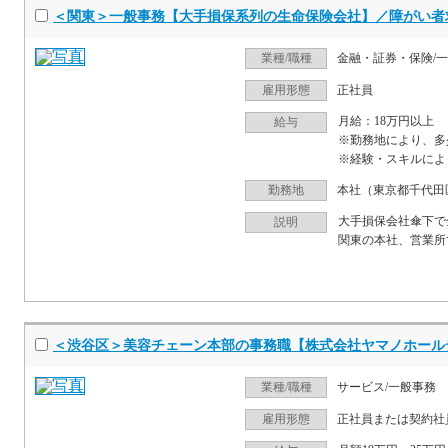
＜関東＞一般事務【大手損保系列の生命保険会社】／障がい者
業種/職種
金融・証券・保険/
雇用形態
正社員
月給：18万円以上
給与
※勤務地により、多
※経験・スキルによ
勤務地
本社（東京都千代田
大手損保会社傘下で
説明
関東の本社、営業所
＜渋谷区＞美容チェーン本部の事務職【株式会社ヤマノホール
業種/職種
サービス/一般事務
雇用形態
正社員または契約社