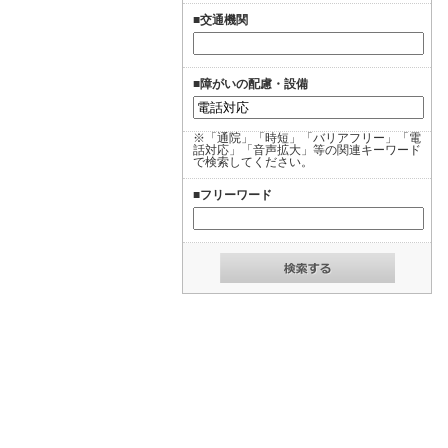
■交通機関
■障がいの配慮・設備
※「通院」「時短」「バリアフリー」「電
話対応」「音声拡大」等の関連キーワード
で検索してください。
■フリーワード