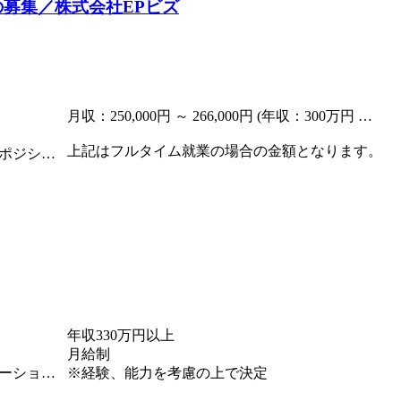
募集／株式会社EPビズ
月収：250,000円 ～ 266,000円 (年収：300万円 ～ 320万円)
上記はフルタイム就業の場合の金額となります。
人事や総務の領域だけではなく、幅広いポジションでの検討が可能ですので、今までのご経験や適性に沿ったポジションやキャリアアップを目指せます。
年収330万円以上
月給制
メガバンク系列で与信管理や決済ソリューションを提供している会社からの一般事務の正社員募集です。事務業務経験を活かしたい方に最適な求人です。
※経験、能力を考慮の上で決定