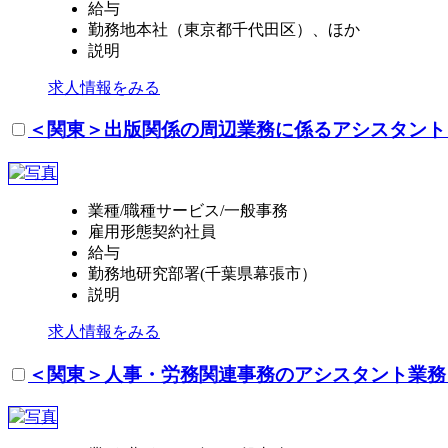
給与
勤務地
本社（東京都千代田区）、ほか
説明
求人情報をみる
＜関東＞出版関係の周辺業務に係るアシスタント
業種/職種
サービス/一般事務
雇用形態
契約社員
給与
勤務地
研究部署(千葉県幕張市）
説明
求人情報をみる
＜関東＞人事・労務関連事務のアシスタント業務