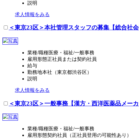
説明
求人情報をみる
＜東京23区＞本社管理スタッフの募集【総合社
業種/職種
医療・福祉/一般事務
雇用形態
正社員または契約社員
給与
勤務地
本社（東京都渋谷区）
説明
求人情報をみる
＜東京23区＞一般事務【漢方・西洋医薬品メー
業種/職種
医療・福祉/一般事務
雇用形態
契約社員（正社員登用の可能性あり）