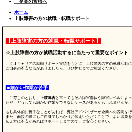
企業の皆様へ
ホーム
上肢障害の方の就職・転職サポート
【上肢障害の方の就職・転職サポート】
☆上肢障害の方が就職活動するに当たって重要なポイント
クオキャリアの就職サポート実績をもとに、上肢障害の方の就職活動に
ご自身の不安な点がありましたら、ぜひ弊社までご相談ください。
■細かい作業が苦手
ご存じのとおり、
上肢障害
と言ってもその障害部位や障害レベルによっ
ただ、どうしても細かい作業ができないケースがあるかもしれませんが、
もし具体的に苦手なことがあれば、弊社アドバイザーが企業への説明を行
また、面接の際にもご自身でしっかりお伝えいただくことで、よい印象を
伝え方に不安があればサポートしますので、ご安心ください。