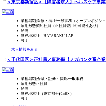
＜東京都新宿区＞【障害者求人】ヘルスケア事業
業種/職種
医療・福祉/一般事務（オープンポジシ
雇用形態
契約社員（正社員登用の可能性あり）
給与
勤務地
本社 HATARAKU LAB.
説明
求人情報をみる
＜千代田区＞正社員／事務職【メガバンク系企業
業種/職種
金融・証券・保険/一般事務
雇用形態
正社員
給与
勤務地
本社（東京都千代田区）
説明