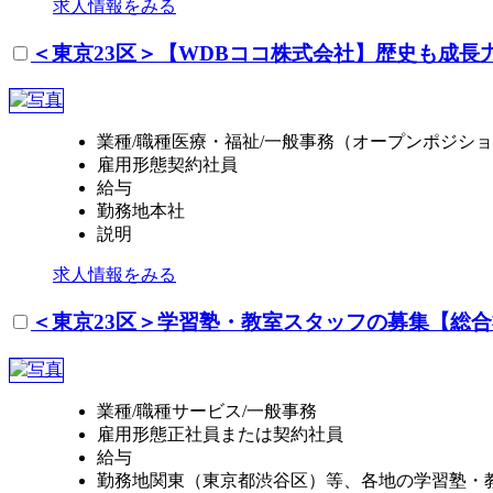
求人情報をみる
＜東京23区＞【WDBココ株式会社】歴史も成
業種/職種
医療・福祉/一般事務（オープンポジシ
雇用形態
契約社員
給与
勤務地
本社
説明
求人情報をみる
＜東京23区＞学習塾・教室スタッフの募集【総
業種/職種
サービス/一般事務
雇用形態
正社員または契約社員
給与
勤務地
関東（東京都渋谷区）等、各地の学習塾・教