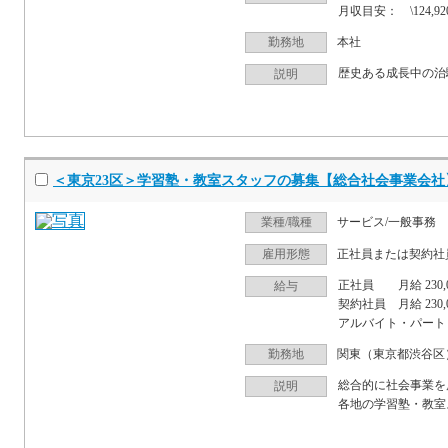
月収目安： \124,920（時給1,04
勤務地
本社
歴史ある成長中の治
説明
＜東京23区＞学習塾・教室スタッフの募集【総合社会事業会
業種/職種
サービス/一般事務
雇用形態
正社員または契約社
正社員 月給 230,00
給与
契約社員 月給 230,0
アルバイト・パート 時
勤務地
関東（東京都渋谷区）等、各
総合的に社会事業を
説明
各地の学習塾・教室