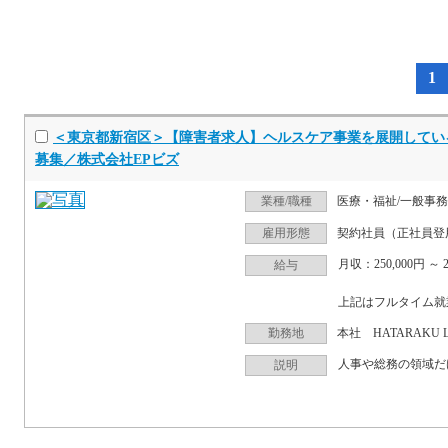
視覚障がい者向け求人情報一覧 383件中 1-10件表示
1
＜東京都新宿区＞【障害者求人】ヘルスケア事業を展開してい
募集／株式会社EPビズ
業種/職種
医療・福祉/一般事
雇用形態
契約社員（正社員登
月収：250,000円 ～ 
給与
上記はフルタイム就
勤務地
本社 HATARAKU L
説明