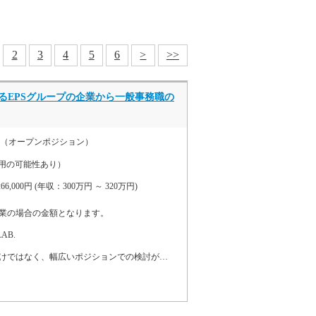
2
3
4
5
6
>
>>
るEPSグループの企業から一般事務職の
務（オープンポジション）
用の可能性あり）
266,000円 (年収：300万円 ～ 320万円)
業の場合の金額となります。
AB.
人事や総務の領域だけではなく、幅広いポジションでの検討が可能ですので、今までのご経験や適性に沿ったポジションやキャリアアップを目指せます。