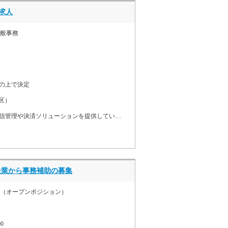
求人
一般事務
の上で決定
区）
メガバンク系列で与信管理や決済ソリューションを提供している会社からの一般事務の正社員募集です。事務業務経験を活かしたい方に最適な求人です。
企業から事務補助の募集
務（オープンポジション）
0