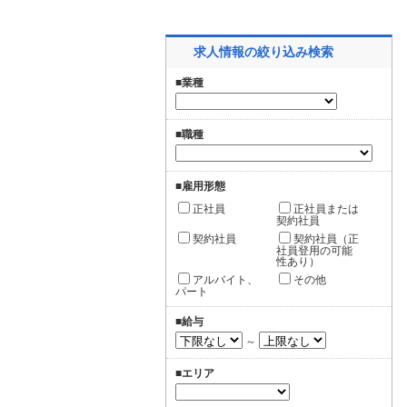
求人情報の絞り込み検索
■業種
■職種
■雇用形態
正社員
正社員または
契約社員
契約社員
契約社員（正
社員登用の可能
性あり）
アルバイト、
その他
パート
■給与
～
■エリア