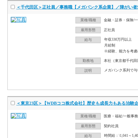
＜千代田区＞正社員／事務職【メガバンク系企業】／障がい者
業種/職種
金融・証券・保険/
雇用形態
正社員
年収330万円以上
給与
月給制
※経験、能力を考慮
勤務地
本社（東京都千代田
説明
＜東京23区＞【WDBココ株式会社】歴史も成長力もある治験
業種/職種
医療・福祉/一般事
雇用形態
契約社員
時間給：\1,041～1,40
給与