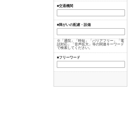
■交通機関
■障がいの配慮・設備
※「通院」「時短」「バリアフリー」「電
話対応」「音声拡大」等の関連キーワード
で検索してください。
■フリーワード