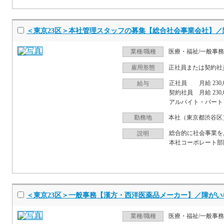
＜東京23区＞本社管理スタッフの募集【総合社会事業会社】／
業種/職種
医療・福祉/一般事務
雇用形態
正社員または契約社
正社員 月給 230,00
給与
契約社員 月給 230,0
アルバイト・パート 時
勤務地
本社（東京都渋谷区
総合的に社会事業を
説明
本社コーポレート部
＜東京23区＞一般事務【漢方・西洋医薬品メーカー】／障がい
業種/職種
医療・福祉/一般事務