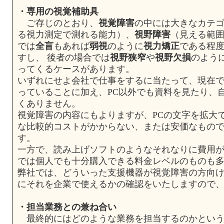
・専用の視覚補助具
ご存じのとおり、
視覚障害
の中には大きなカテ
る視力測定で測れる能力）、
視野障害
（見える範囲
では
全盲
もあれば
弱視
のように
視力矯正
である程
すし、 後者の場合では
視野狭窄
や
視野欠損
のよう
ってくるケースがあります。
いずれにせよ会社で仕事をするに当たって、現在で
っていることに加え、PC以外でも資料を見たり、
くありません。
視覚障害の内容にもよりますが、PCの文字を拡大
な比較的コストがかからない、または安価なもので
す。
一方で、読み上げソフトのようなそれなりに費用
では個人でも十分購入できる料金レベルのものも
弊社では、どういった支援機器が視覚障害の方向
にそれを企業で使えるかの確認をいたしますので
・担当業務との兼ね合い
最終的にはどのような業務を担当するのかという