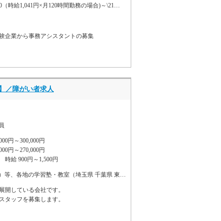
1円×月120時間勤務の場合)～\210,000(時給1,400円×月150時間勤務の場合)
験企業から事務アシスタントの募集
社】／障がい者求人
員
0円～300,000円
00円～270,000円
給 900円～1,500円
地の学習塾・教室（埼玉県 千葉県 東京都 神奈川県 大阪府）
展開している会社です。
スタッフを募集します。