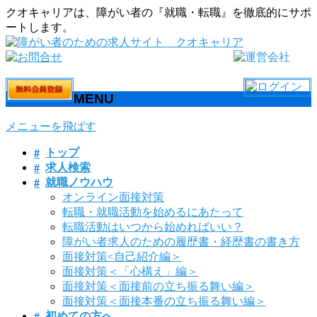
クオキャリアは、障がい者の『就職・転職』を徹底的にサポ
ートします。
MENU
メニューを飛ばす
トップ
求人検索
就職ノウハウ
オンライン面接対策
転職・就職活動を始めるにあたって
転職活動はいつから始めればいい？
障がい者求人のための履歴書・経歴書の書き方
面接対策<自己紹介編＞
面接対策＜「心構え」編＞
面接対策＜面接前の立ち振る舞い編＞
面接対策＜面接本番の立ち振る舞い編＞
初めての方へ