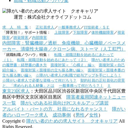
就職・転職活動ノウハウ集
運営：株式会社クオライフドットコム
求 人 特 集
：
正社員求人
／
一般事務求人
／
IT技術者・ＳＥ
「障害別！」サポート情報：
上肢障害
／
下肢障害
／
体幹機能障害
／
視覚
障害
／
聴覚障害
／
内部障害
内部障害：腎臓機能／透析、免疫機能、心臓機能／ペースメ
ーカー、潰瘍性大腸炎／クローン病、ストーマ（人工肛門）
「就職転職ノウハウ」特集：
転職・就職活動を始めるにあたって
（１）
転職・就職活動を始めるにあたって（２）
障がい者求人のため
の履歴書・経歴書の書き方
面接対策＜「心構え」編＞
面接対策＜自己
紹介編＞
面接対策＜面接前の立ち振る舞い編＞
面接対策＜面接本番の
立ち振る舞い編＞
☆障がい者求人の転職で給与アップを手にしよう！
☆障がい者求人で必要な資格って何だろう？
契約社員の正社員化の背景
と、「求められる人材像」とは
一般事務って何だろう？Ⅰ
Ⅱ
東京23区求人
：大田区品川区渋谷区新宿区中央区千代田区豊
島区中野区文京区港区目黒区
障害者雇用関連ネットニュー
ス一覧
障がいのある社員向けPCスキルアップ講習
アルバイト・パートの方、社員になれるチャンス！
障がい
者のハローワーク求人
成功事例
（
男性
／
女性
）
Copyright ©
障がい者のための求人サイト クオキャリア
All
Rights Reserved.