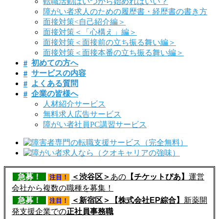
転職活動はいつから始めればいい？
障がい者求人のための履歴書・経歴書の書き方
面接対策<自己紹介編＞
面接対策＜「心構え」編＞
面接対策＜面接前の立ち振る舞い編＞
面接対策＜面接本番の立ち振る舞い編＞
初めての方へ
サービスの内容
よくある質問
企業の皆様へ
人材紹介サービス
無料求人広告サービス
障がい者社員PC講習サービス
急募！
＜渋谷区＞
あの
【チケットぴあ】
運営
注目！
会社から複数の職種を募集！
急募！
＜新宿区＞【株式会社EP綜合】
新薬開
注目！
発支援企業での
正社員事務職