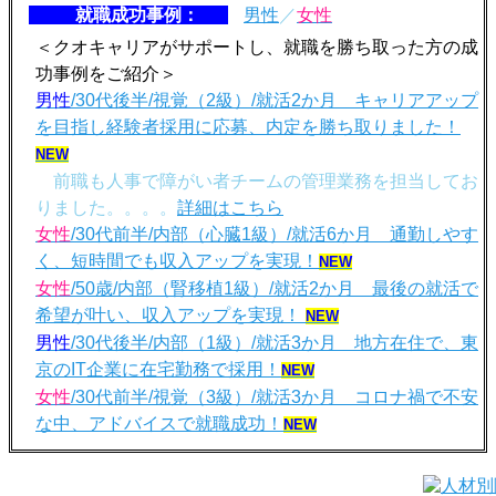
就職成功事例：
男性
／
女性
＜クオキャリアがサポートし、就職を勝ち取った方の成
功事例をご紹介＞
男性
/30代後半/視覚（2級）/就活2か月 キャリアアップ
を目指し経験者採用に応募、内定を勝ち取りました！
NEW
前職も人事で障がい者チームの管理業務を担当してお
りました。。。。
詳細はこちら
女性
/30代前半/内部（心臓1級）/就活6か月 通勤しやす
く、短時間でも収入アップを実現！
NEW
女性
/50歳/内部（腎移植1級）/就活2か月 最後の就活で
希望が叶い、収入アップを実現！
NEW
男性
/30代後半/内部（1級）/就活3か月 地方在住で、東
京のIT企業に在宅勤務で採用！
NEW
女性
/30代前半/視覚（3級）/就活3か月 コロナ禍で不安
な中、アドバイスで就職成功！
NEW