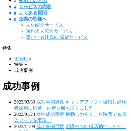
初めての方へ
サービスの内容
よくある質問
企業の皆様へ
人材紹介サービス
無料求人広告サービス
障がい者社員PC講習サービス
特集
HOME
»
特集 »
成功事例
成功事例
2023/03/30
成功事例
男性
キャリアアップを目指し経験
者採用に応募、内定を勝ち取りました！
2023/01/24
女性
成功事例
通勤しやすく、短時間でも収
入アップを実現！
2022/11/09
成功事例
男性
現職中の転職活動でしたが、