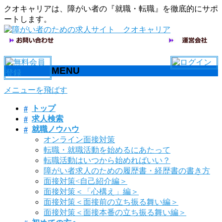
クオキャリアは、障がい者の『就職・転職』を徹底的にサポ
ートします。
MENU
メニューを飛ばす
トップ
求人検索
就職ノウハウ
オンライン面接対策
転職・就職活動を始めるにあたって
転職活動はいつから始めればいい？
障がい者求人のための履歴書・経歴書の書き方
面接対策<自己紹介編＞
面接対策＜「心構え」編＞
面接対策＜面接前の立ち振る舞い編＞
面接対策＜面接本番の立ち振る舞い編＞