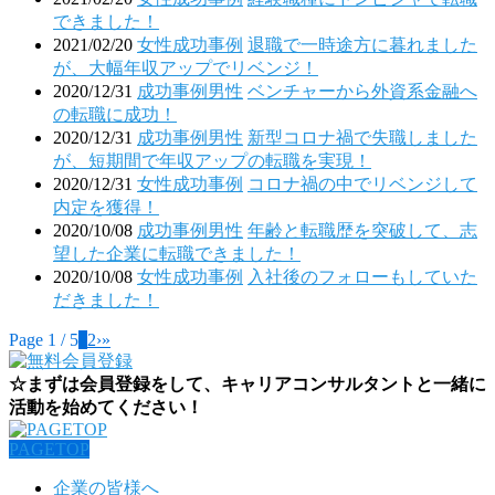
できました！
2021/02/20
女性
成功事例
退職で一時途方に暮れました
が、大幅年収アップでリベンジ！
2020/12/31
成功事例
男性
ベンチャーから外資系金融へ
の転職に成功！
2020/12/31
成功事例
男性
新型コロナ禍で失職しました
が、短期間で年収アップの転職を実現！
2020/12/31
女性
成功事例
コロナ禍の中でリベンジして
内定を獲得！
2020/10/08
成功事例
男性
年齢と転職歴を突破して、志
望した企業に転職できました！
2020/10/08
女性
成功事例
入社後のフォローもしていた
だきました！
Page 1 / 5
1
2
›
»
☆まずは会員登録をして、キャリアコンサルタントと一緒に
活動を始めてください！
PAGETOP
企業の皆様へ