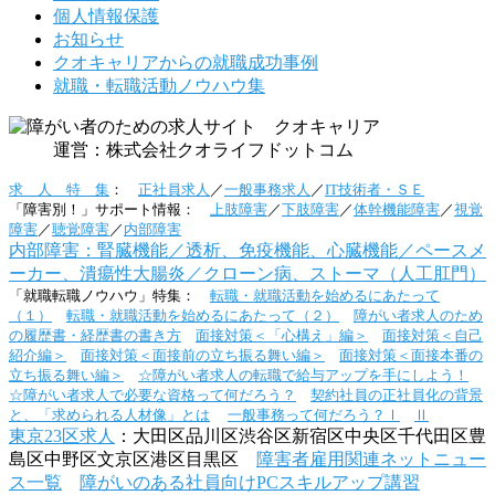
個人情報保護
お知らせ
クオキャリアからの就職成功事例
就職・転職活動ノウハウ集
運営：株式会社クオライフドットコム
求 人 特 集
：
正社員求人
／
一般事務求人
／
IT技術者・ＳＥ
「障害別！」サポート情報：
上肢障害
／
下肢障害
／
体幹機能障害
／
視覚
障害
／
聴覚障害
／
内部障害
内部障害：腎臓機能／透析、免疫機能、心臓機能／ペースメ
ーカー、潰瘍性大腸炎／クローン病、ストーマ（人工肛門）
「就職転職ノウハウ」特集：
転職・就職活動を始めるにあたって
（１）
転職・就職活動を始めるにあたって（２）
障がい者求人のため
の履歴書・経歴書の書き方
面接対策＜「心構え」編＞
面接対策＜自己
紹介編＞
面接対策＜面接前の立ち振る舞い編＞
面接対策＜面接本番の
立ち振る舞い編＞
☆障がい者求人の転職で給与アップを手にしよう！
☆障がい者求人で必要な資格って何だろう？
契約社員の正社員化の背景
と、「求められる人材像」とは
一般事務って何だろう？Ⅰ
Ⅱ
東京23区求人
：大田区品川区渋谷区新宿区中央区千代田区豊
島区中野区文京区港区目黒区
障害者雇用関連ネットニュー
ス一覧
障がいのある社員向けPCスキルアップ講習