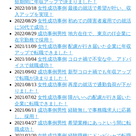
短期間に年収アップで決まりました！
2022/10/18
女性
成功事例
最後の就活で希望が叶い、収
入アップを実現！
2022/08/29
女性
成功事例
初めての障害者雇用での就活
に50代で成功！
2022/08/29
成功事例
男性
地方在住で、東京のIT企業に
在宅勤務で採用！
2021/11/09
女性
成功事例
配慮が行き届いた企業に年収
アップで転職できました！
2021/10/04
女性
成功事例
コロナ禍で不安な中、アドバ
イスで就職成功！
2021/09/02
成功事例
男性
新型コロナ禍でも年収アップ
で転職が決まりました！
2021/08/13
女性
成功事例
再度の就活で通勤負荷が下が
りました！
2021/07/02
女性
成功事例
障がいへの配慮が行き届いた
企業に転職できました！
2021/06/11
成功事例
男性
経験無しで事務職求人に応募
し、採用！
2021/04/27
成功事例
男性
希望業種にあっという間に転
職成功！
2021/02/20
女性
成功事例
経験職種にドンピシャで転職