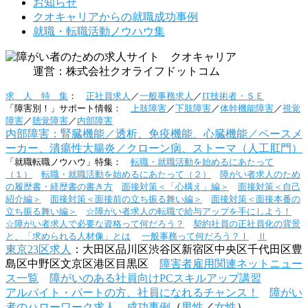
お知らせ
クオキャリアからの就職成功事例
就職・転職活動ノウハウ集
運営：株式会社クオライフドットコム
求 人 特 集
：
正社員求人
／
一般事務求人
／
IT技術者・ＳＥ
「障害別！」サポート情報：
上肢障害
／
下肢障害
／
体幹機能障害
／
視覚
障害
／
聴覚障害
／
内部障害
内部障害：腎臓機能／透析、免疫機能、心臓機能／ペースメ
ーカー、潰瘍性大腸炎／クローン病、ストーマ（人工肛門）
「就職転職ノウハウ」特集：
転職・就職活動を始めるにあたって
（１）
転職・就職活動を始めるにあたって（２）
障がい者求人のため
の履歴書・経歴書の書き方
面接対策＜「心構え」編＞
面接対策＜自己
紹介編＞
面接対策＜面接前の立ち振る舞い編＞
面接対策＜面接本番の
立ち振る舞い編＞
☆障がい者求人の転職で給与アップを手にしよう！
☆障がい者求人で必要な資格って何だろう？
契約社員の正社員化の背景
と、「求められる人材像」とは
一般事務って何だろう？Ⅰ
Ⅱ
東京23区求人
：大田区品川区渋谷区新宿区中央区千代田区豊
島区中野区文京区港区目黒区
障害者雇用関連ネットニュー
ス一覧
障がいのある社員向けPCスキルアップ講習
アルバイト・パートの方、社員になれるチャンス！
障がい
者のハローワーク求人
成功事例
（
男性
／
女性
）