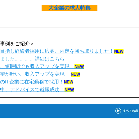
大企業の求人特集
事例をご紹介＞
プを目指し経験者採用に応募、内定を勝ち取りました！
NEW
ました。。。。
詳細はこちら
すく、短時間でも収入アップを実現！
NEW
で希望が叶い、収入アップを実現！
NEW
京のIT企業に在宅勤務で採用！
NEW
安な中、アドバイスで就職成功！
NEW