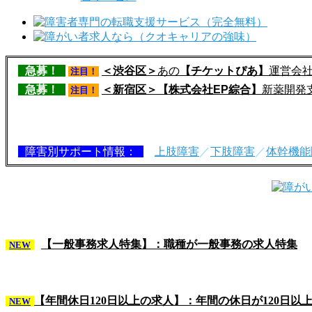
急募！
＜渋谷区＞
あの
【チケットぴあ】
運営会
注目！
急募！
＜新宿区＞【株式会社EP綜合】
新薬開発
注目！
障害別サポート情報：
上肢障害
／
下肢障害
／
体幹機能
【一般事務求人特集】：職種が一般事務の求人特集
NEW
【年間休日120日以上の求人】：年間の休日が120日以
NEW