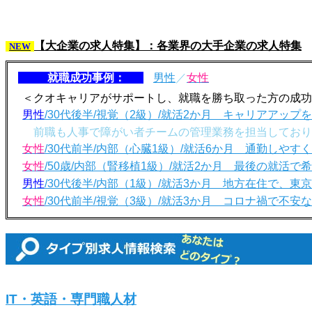
【大企業の求人特集】：各業界の大手企業の求人特集
NEW
就職成功事例：
男性
／
女性
＜クオキャリアがサポートし、就職を勝ち取った方の成功
男性
/30代後半/視覚（2級）/就活2か月 キャリアアッ
前職も人事で障がい者チームの管理業務を担当しており
女性
/30代前半/内部（心臓1級）/就活6か月 通勤しや
女性
/50歳/内部（腎移植1級）/就活2か月 最後の就活
男性
/30代後半/内部（1級）/就活3か月 地方在住で、東
女性
/30代前半/視覚（3級）/就活3か月 コロナ禍で不
IT・英語・専門職人材