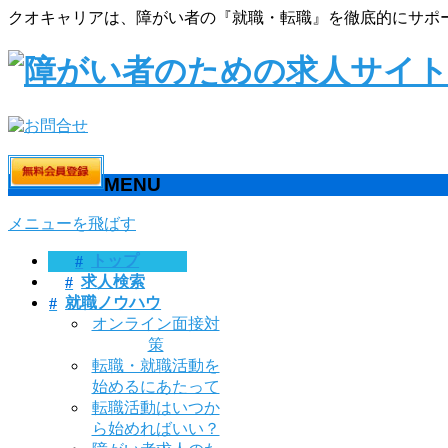
クオキャリアは、障がい者の『就職・転職』を徹底的にサポ
MENU
メニューを飛ばす
トップ
求人検索
就職ノウハウ
オンライン面接対
策
転職・就職活動を
始めるにあたって
転職活動はいつか
ら始めればいい？