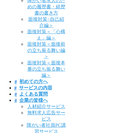
障がい者求人のた
めの履歴書・経歴
書の書き方
面接対策<自己紹
介編＞
面接対策＜「心構
え」編＞
面接対策＜面接前
の立ち振る舞い編
＞
面接対策＜面接本
番の立ち振る舞い
編＞
初めての方へ
サービスの内容
よくある質問
企業の皆様へ
人材紹介サービス
無料求人広告サー
ビス
障がい者社員PC講
習サービス