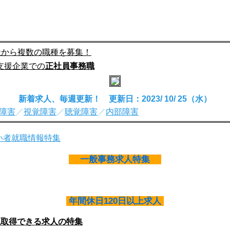
社から複数の職種を募集！
支援企業での
正社員事務職
新着求人、毎週更新！ 更新日：2023/ 10/ 25（水）
障害
／
視覚障害
／
聴覚障害
／
内部障害
一般事務求人特集
年間休日120日以上求人
上取得できる求人の特集